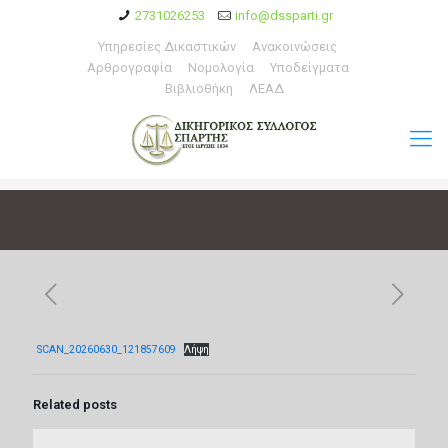
2731026253
info@dssparti.gr
Υπηρεσίες Δικαστικών
Ανακοινώσεις
Αρθρογραφία
Νομολογία
Υποδείγματα
Βιβλιοθήκη
ΛΕΑΔ
SCAN_20260630_121857609
Λήψη
Related posts