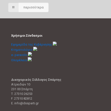
περισσότερα
Χρήσιμοι Σύνδεσμοι
Εφημερίδα της Κυβέρνησης
Κτηματολόγιο
e- paravolo
Ολομέλεια
Δικηγορικός Σύλλογος Σπάρτης
Ατρειδών 10
231 00 Σπάρτη
Τ. 27310 26253
F. 27310 82812
E. info@dssparti.gr