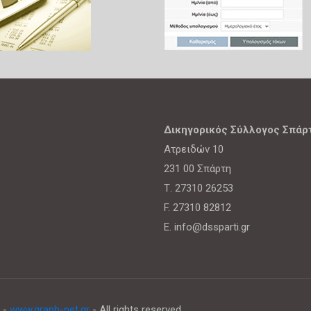
Δικηγορικός Σύλλογος Σπάρ
Ατρειδών 10
231 00 Σπάρτη
Τ. 27310 26253
F. 27310 82812
E. info@dssparti.gr
 -
www.graph-net.gr
- All rights reserved.