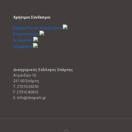
Χρήσιμοι Σύνδεσμοι
Εφημερίδα της Κυβέρνησης
Κτηματολόγιο
e- paravolo
Ολομέλεια
Δικηγορικός Σύλλογος Σπάρτης
Ατρειδών 10
231 00 Σπάρτη
Τ. 27310 26253
F. 27310 82812
E. info@dssparti.gr