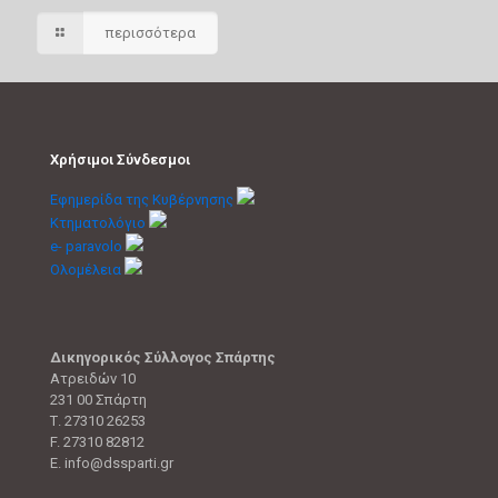
περισσότερα
Χρήσιμοι Σύνδεσμοι
Εφημερίδα της Κυβέρνησης
Κτηματολόγιο
e- paravolo
Ολομέλεια
Δικηγορικός Σύλλογος Σπάρτης
Ατρειδών 10
231 00 Σπάρτη
Τ. 27310 26253
F. 27310 82812
E. info@dssparti.gr