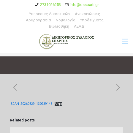
2731026253
info@dssparti.gr
Υπηρεσίες Δικαστικών
Ανακοινώσεις
Αρθρογραφία
Νομολογία
Υποδείγματα
Βιβλιοθήκη
ΛΕΑΔ
SCAN_20260629_130939146
Λήψη
Related posts