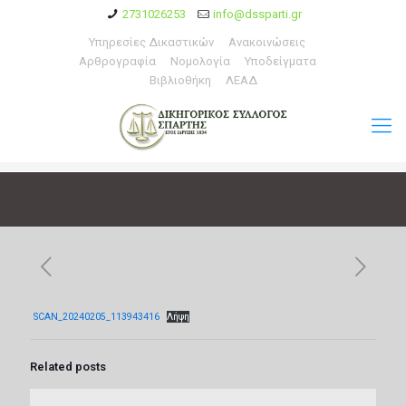
2731026253
info@dssparti.gr
Υπηρεσίες Δικαστικών
Ανακοινώσεις
Αρθρογραφία
Νομολογία
Υποδείγματα
Βιβλιοθήκη
ΛΕΑΔ
SCAN_20240205_113943416
Λήψη
Related posts