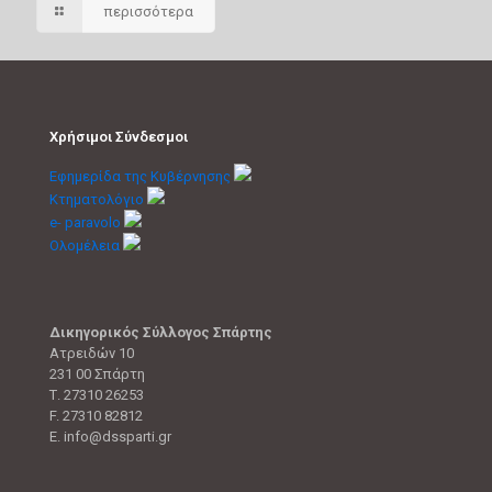
περισσότερα
Χρήσιμοι Σύνδεσμοι
Εφημερίδα της Κυβέρνησης
Κτηματολόγιο
e- paravolo
Ολομέλεια
Δικηγορικός Σύλλογος Σπάρτης
Ατρειδών 10
231 00 Σπάρτη
Τ. 27310 26253
F. 27310 82812
E. info@dssparti.gr