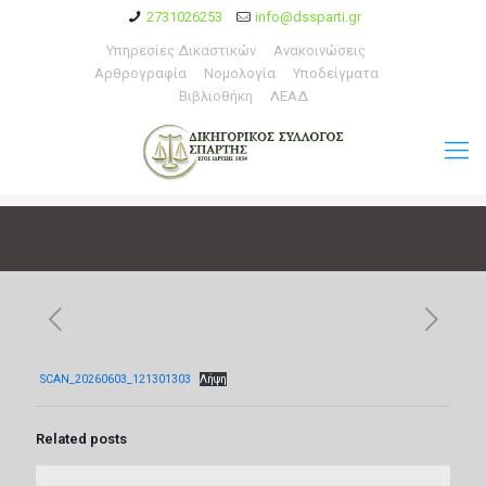
2731026253
info@dssparti.gr
Υπηρεσίες Δικαστικών
Ανακοινώσεις
Αρθρογραφία
Νομολογία
Υποδείγματα
Βιβλιοθήκη
ΛΕΑΔ
SCAN_20260603_121301303
Λήψη
Related posts