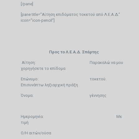
[/pane]
[pane title=”Αίτηση επιδόματος τοκετού από Λ.Ε.Α.Δ.”
icon=”icon-pencil”]
Προς το Λ.Ε.Α.Δ. Σπάρτης
Αίτηση: Παρακαλώ να μου
χορηγήσετε το επίδομα
Επώνυμο: τοκετού.
Επισυνάπτω ληξιαρχική πράξη
Όνομα: γέννησης
Ημερομηνία: Με
τιμή
Ο/Η αιτών/ούσα