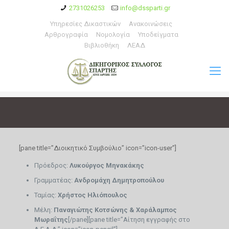
2731026253
info@dssparti.gr
Υπηρεσίες Δικαστικών
Ανακοινώσεις
Αρθρογραφία
Νομολογία
Υποδείγματα
Βιβλιοθήκη
ΛΕΑΔ
[pane title=”Διοικητικό Συμβούλιο” icon=”icon-user”]
Πρόεδρος:
Λυκούργος Μηνακάκης
Γραμματέας:
Ανδρομάχη Δημητροπούλου
Ταμίας:
Χρήστος Ηλιόπουλος
Μέλη:
Παναγιώτης Κοτσώνης & Χαράλαμπος
Μωραΐτης
[/pane][pane title=”Αίτηση εγγραφής στο