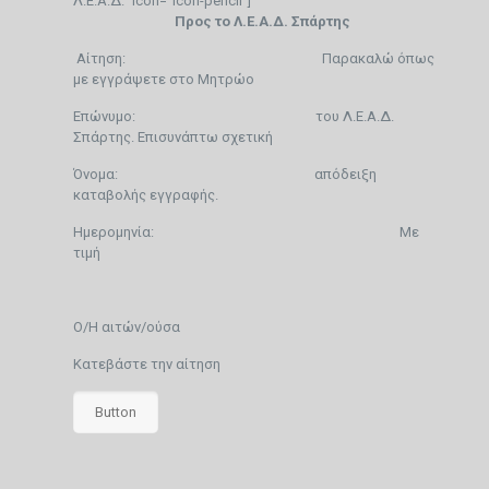
Λ.Ε.Α.Δ.” icon=”icon-pencil”]
Προς το Λ.Ε.Α.Δ. Σπάρτης
Αίτηση: Παρακαλώ όπως
με εγγράψετε στο Μητρώο
Επώνυμο: του Λ.Ε.Α.Δ.
Σπάρτης. Επισυνάπτω σχετική
Όνομα: απόδειξη
καταβολής εγγραφής.
Ημερομηνία: Με
τιμή
Ο/Η αιτών/ούσα
Κατεβάστε την αίτηση
Button