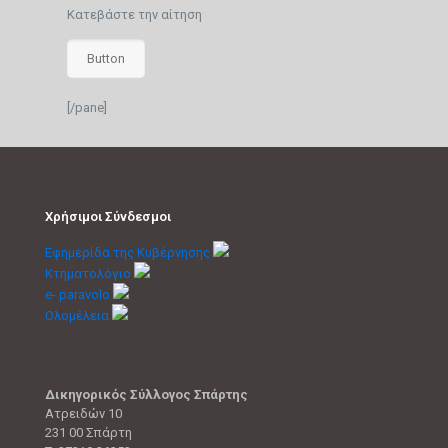
Κατεβάστε την αίτηση
Button
[/pane]
Χρήσιμοι Σύνδεσμοι
Εφημερίδα της Κυβέρνησης
Κτηματολόγιο
e- paravolo
Ολομέλεια
Δικηγορικός Σύλλογος Σπάρτης
Ατρειδών 10
231 00 Σπάρτη