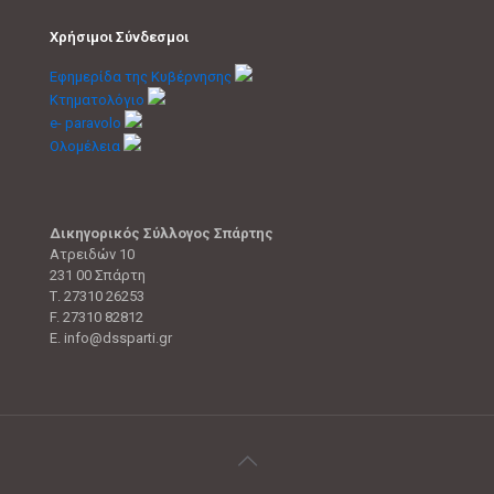
Χρήσιμοι Σύνδεσμοι
Εφημερίδα της Κυβέρνησης
Κτηματολόγιο
e- paravolo
Ολομέλεια
Δικηγορικός Σύλλογος Σπάρτης
Ατρειδών 10
231 00 Σπάρτη
Τ. 27310 26253
F. 27310 82812
E. info@dssparti.gr