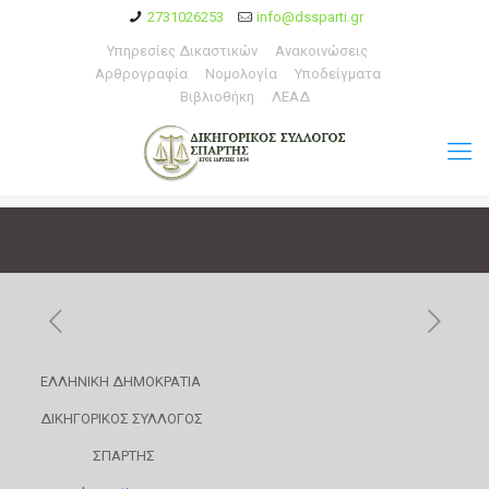
2731026253
info@dssparti.gr
Υπηρεσίες Δικαστικών
Ανακοινώσεις
Αρθρογραφία
Νομολογία
Υποδείγματα
Βιβλιοθήκη
ΛΕΑΔ
E
ΛΛΗΝΙΚΗ ΔΗΜΟΚΡΑΤΙΑ
ΔΙΚΗΓΟΡΙΚΟΣ ΣΥΛΛΟΓΟΣ
ΣΠΑΡΤΗΣ