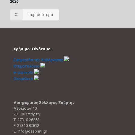
2026
περισσότερα
Χρήσιμοι Σύνδεσμοι
Εφημερίδα της Κυβέρνησης
Κτηματολόγιο
e- paravolo
Ολομέλεια
Δικηγορικός Σύλλογος Σπάρτης
Ατρειδών 10
231 00 Σπάρτη
Τ. 27310 26253
F. 27310 82812
E. info@dssparti.gr