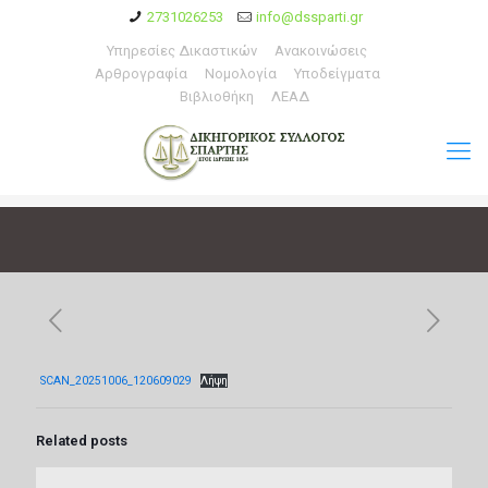
2731026253
info@dssparti.gr
Υπηρεσίες Δικαστικών
Ανακοινώσεις
Αρθρογραφία
Νομολογία
Υποδείγματα
Βιβλιοθήκη
ΛΕΑΔ
SCAN_20251006_120609029
Λήψη
Related posts